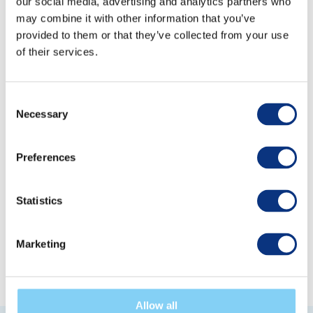
our social media, advertising and analytics partners who
may combine it with other information that you’ve
Zachęcamy do zapisów! Ilość miejsc jest
provided to them or that they’ve collected from your use
of their services.
ograniczona.
Aby zapisać się na webinar, kliknij na poniższy
Consent
przycisk.
Necessary
Selection
Preferences
Statistics
Marketing
Allow all