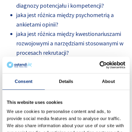
diagnozy potencjału i kompetencji?
jaka jest różnica między psychometrią a
ankietami opinii?
jaka jest różnica między kwestionariuszami
rozwojowymi a narzędziami stosowanymi w
procesach rekrutacji?
o czym warto pamiętać dobierając narzędzia
do procesów HR-owych?
Consent
Details
About
Zapraszamy na webinar już
7 lutego 2023 roku
w
godzinach
9:30-11:00
.
This website uses cookies
Spotkanie poprowadzi
Bożena Roczniak
,
We use cookies to personalise content and ads, to
provide social media features and to analyse our traffic.
prezeska zarządu Ostendi Global i ekspertka w
We also share information about your use of our site with
dziedzinie HR z wieloletnim doświadczeniem.