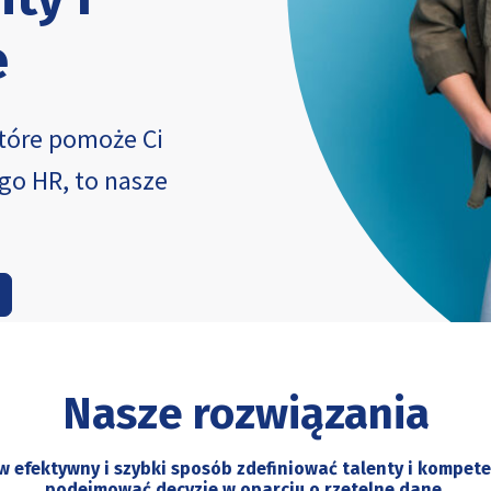
e
które pomoże Ci
go HR, to nasze
Nasze rozwiązania
Photo of confident positiv
color background
 efektywny i szybki sposób zdefiniować talenty i kompet
podejmować decyzje w oparciu o rzetelne dane.