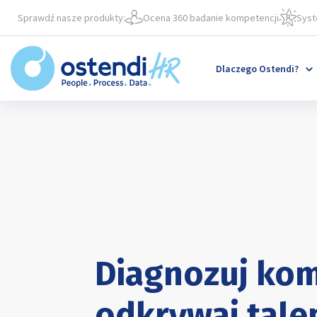
Przejdź
'
Sprawdź nasze produkty:
Ocena 360 badanie kompetencji
Syst
do
treści
Dlaczego Ostendi?
Diagnozuj kom
odkrywaj talen