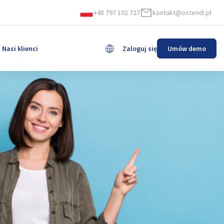
+48 797 102 727
kontakt@ostendi.pl
Nasi klienci
Zaloguj się
Umów demo
English