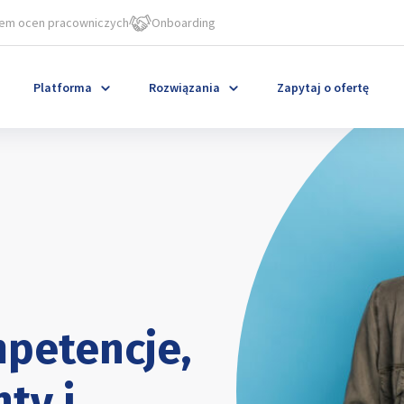
em ocen pracowniczych
Onboarding
Platforma
Rozwiązania
Zapytaj o ofertę
petencje,
ty i