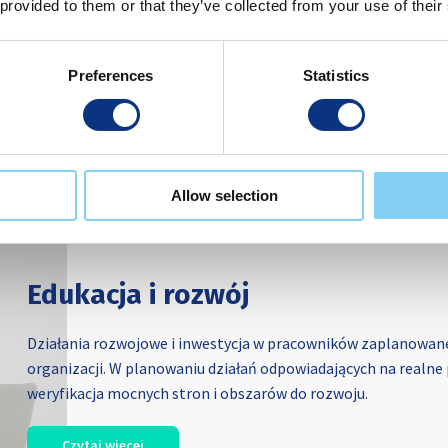
 provided to them or that they’ve collected from your use of their
mierzysz efektywności różnych procesów w firmie, nie możes
tego co należy usprawnić, jest pierwszym krokiem do optymaliz
Preferences
Statistics
Czytaj więcej
Allow selection
Edukacja i rozwój
Działania rozwojowe i inwestycja w pracowników zaplanowane
organizacji. W planowaniu działań odpowiadających na realne
weryfikacja mocnych stron i obszarów do rozwoju.
Czytaj więcej