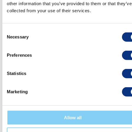
other information that you’ve provided to them or that they’ve
collected from your use of their services.
Consent
Necessary
Selection
Preferences
Sprawdź umiejętności Twoich
pracowników niezależne od
Statistics
edukacji i nabytego
doświadczenia
Marketing
Żyjemy w szybko zmieniającym się świecie. Czy wiesz, jak
zachowają się Twoi pracownicy w obliczu zmian? Zdolności
takie jak szybkość uczenia się, analiza i synteza danych to
Allow all
bardzo cenne umiejętności przydatne w codziennym