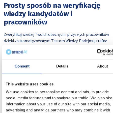
Prosty sposób na weryfikację
wiedzy
kandydatów i
pracowników
Zweryfikuj wiedzę Twoich obecnych i przyszłych pracowników
dzięki zautomatyzowanym Testom Wiedzy. Podejmuj trafne
decyzje w oparciu o wiarygodne dane, oszczędzając czas
poprzez automatyzację tego procesu.
Consent
Details
About
Czytaj więcej
This website uses cookies
We use cookies to personalise content and ads, to provide
social media features and to analyse our traffic. We also sha
information about your use of our site with our social media,
advertising and analytics partners who may combine it with