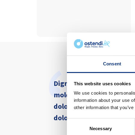
Consent
Dignissimos quibusdam sed
This website uses cookies
molestiae. Nisi suscipit 
We use cookies to personalis
information about your use of
dolor dolorum odio tenetu
other information that you’ve
dolorem voluptatem. Fugi
Consent
Necessary
Selection