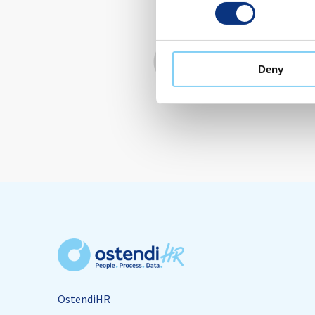
First Name 
Deny
Company N
OstendiHR