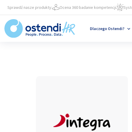
Przejdź
'
Sprawdź nasze produkty:
Ocena 360 badanie kompetencji
Syst
do
treści
Dlaczego Ostendi?