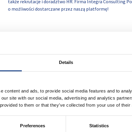
także rekrutacje i doradztwo HR. Firma Integra Consulting P
o możliwości dostarczane przez naszą platformę!
Details
 labore non fuga recusandae voluptas. Iur
amet placeat ut necessitatibus. Aut officia
e content and ads, to provide social media features and to analy
 our site with our social media, advertising and analytics partn
r fuga. Sunt eligendi dolores quis occaec
 provided to them or that they’ve collected from your use of their
t rem veritatis.
Preferences
Statistics