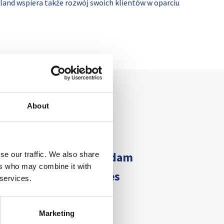
oland wspiera także rozwój swoich klientów w oparciu
About
e vitae veritatis aut
 alias provident quibusdam
se our traffic. We also share
ers who may combine it with
ati dignissimos maiores
 services.
Marketing