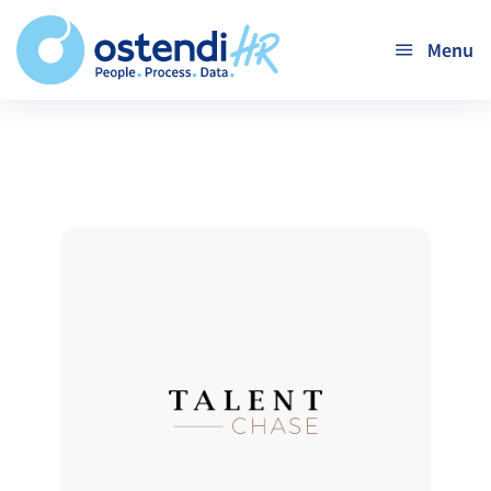
Przejdź
'
do
treści