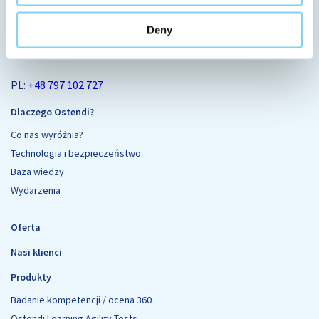
OstendiHR
Deny
kontakt@ostendi.pl
PL:
+48 797 102 727
Dlaczego Ostendi?
Co nas wyróżnia?
Technologia i bezpieczeństwo
Baza wiedzy
Wydarzenia
Oferta
Nasi klienci
Produkty
Badanie kompetencji / ocena 360
Ostendi Learning Agility Tests