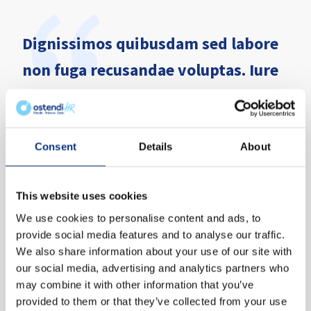
Dignissimos quibusdam sed labore
non fuga recusandae voluptas. Iure
vitae veritatis aut molestiae. Nisi
suscipit amet placeat ut
necessitatibus. Aut officia alias
Consent
Details
About
provident quibusdam dolor dolorum
This website uses cookies
odio tenetur fuga. Sunt eligendi
We use cookies to personalise content and ads, to
dolores quis occaecati dignissimos
provide social media features and to analyse our traffic.
maiores dolorem voluptatem. Fugit
We also share information about your use of our site with
our social media, advertising and analytics partners who
rem veritatis.
may combine it with other information that you’ve
provided to them or that they’ve collected from your use