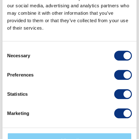
zgłoszeń.
our social media, advertising and analytics partners who
Z uwagi na duże zainteresowanie obowiązuje limit
may combine it with other information that you’ve
2 uczestników z jednej firmy.
provided to them or that they’ve collected from your use
of their services.
W celu zapisania się na webinar
prosimy kliknąć
tutaj.
Consent
Necessary
Selection
O udzielaniu informacji zwrotnej opowie nasz
ekspert –
Bożena Roczniak
, Prezes Zarządu
Preferences
Ostendi Global, Praktyk HR z 20-letnim
doświadczeniem.
Statistics
Zapraszamy!
Marketing