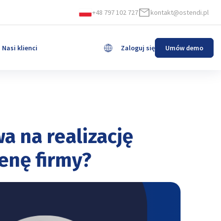
+48 797 102 727
kontakt@ostendi.pl
Nasi klienci
Zaloguj się
Umów demo
English
a na realizację
enę firmy?