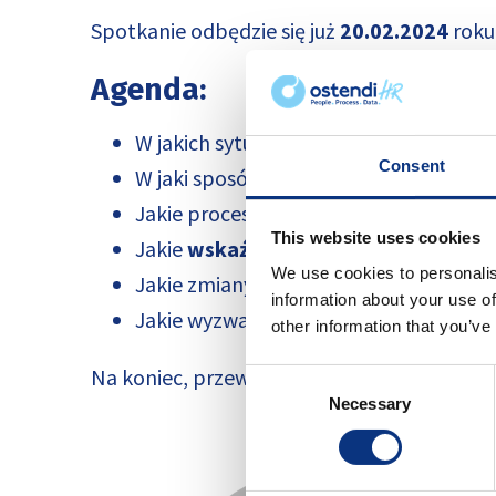
Spotkanie odbędzie się już
20.02.2024
roku
Agenda:
W jakich sytuacjach polityka personal
Consent
W jaki sposób przemyślana polityka pe
Jakie procesy HR-owe warto wdrożyć
w
This website uses cookies
Jakie
wskaźniki HR
warto monitorow
We use cookies to personalis
Jakie zmiany w polityce personalnej s
information about your use of
Jakie wyzwania w kontekście polityki 
other information that you’ve
Na koniec, przewidziana jest również
sesja
Consent
Necessary
Selection