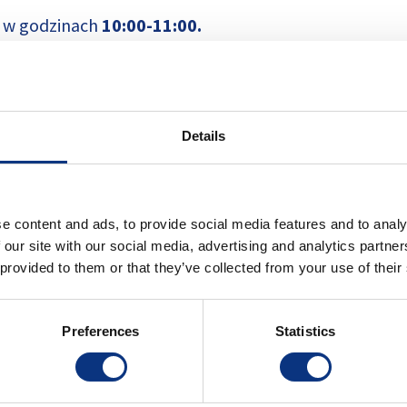
 w godzinach
10:00-11:00.
na
zyskuje na znaczeniu
?
Details
rsonalna przekłada się na
efektywność
operacyjną
 pierwszej kolejności
?
ać?
e content and ads, to provide social media features and to analy
ą konieczne w obliczu
zmian technologicznych
i tre
 our site with our social media, advertising and analytics partn
personalnej stoją przed
CEO
każdej firmy?
 provided to them or that they’ve collected from your use of their
 Q&A
na której odpowiemy na Państwa pytania oraz wą
Preferences
Statistics