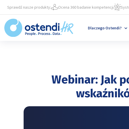
'
Sprawdź nasze produkty:
Ocena 360 badanie kompetencji
Syst
Dlaczego Ostendi?
Webinar: Jak p
wskaźnikó