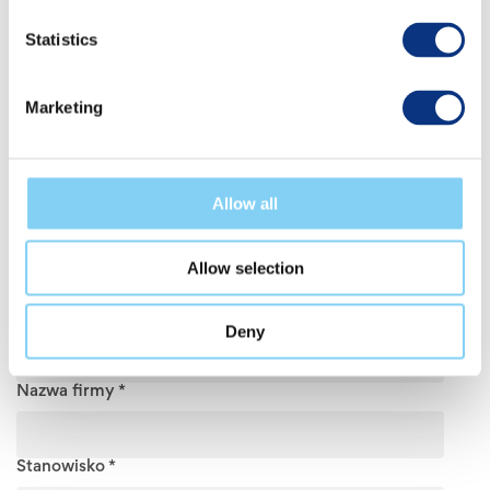
Statistics
Wypełnij formularz i otrzymaj
materiał o ocenie:
Marketing
#OstendiAcademy
Imię *
Allow all
Nazwisko *
Allow selection
E-mail firmowy *
Deny
Nazwa firmy *
Stanowisko *