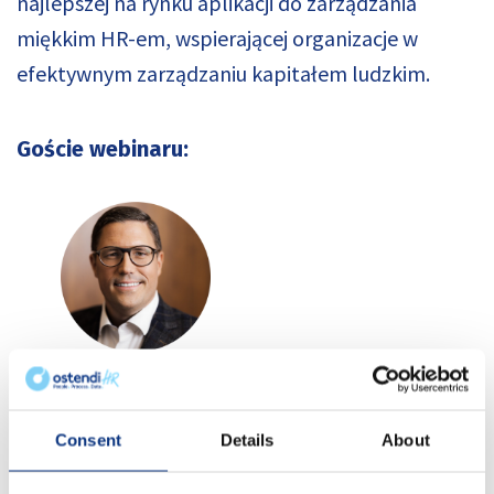
najlepszej na rynku aplikacji do zarządzania
miękkim HR-em, wspierającej organizacje w
efektywnym zarządzaniu kapitałem ludzkim.
Goście webinaru:
Michał Płaczkiewicz –
Dyrektor
Departamentu Doświadczeń Pracowników i
Consent
Details
About
Zarządzania Marką
w Unum
.