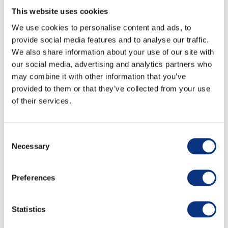
Związany jest z Unum od czerwca 2019 r.
This website uses cookies
Początkowo jako Dyrektor Departamentu HR i
We use cookies to personalise content and ads, to
provide social media features and to analyse our traffic.
Komunikacji Korporacyjnej, w 2023 r. objął
We also share information about your use of our site with
również odpowiedzialność za Departament
our social media, advertising and analytics partners who
Marketingu, a od 2025 r. dodatkowo odpowiada
may combine it with other information that you’ve
provided to them or that they’ve collected from your use
za obszar administracji i Facility Management.
of their services.
Od ponad 20 lat związany jest z obszarem HR w
instytucjach finansowych. Przed dołączeniem do
Consent
Unum pełnił funkcję Dyrektora Biura HR Business
Necessary
Selection
Partnerów w Banku Pekao. Przez blisko 8 lat
kierował obszarem HR w domu maklerskim,
Preferences
koordynując m.in. proces zmiany właścicielskiej.
Statistics
Łączy pracę zawodową z działalnością społeczną