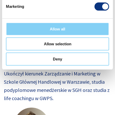
– jest Członkiem Rady Fundacji Unum i angażuje
Marketing
się w realizację inicjatyw na rzecz podopiecznych
Fundacji. Aktywnie dzieli się wiedzą i
doświadczeniem jako mentor w projektach
Allow all
organizowanych m.in. przez Polskie
Stowarzyszenia Zarządzania Kadrami. Był
Allow selection
członkiem think tanków HR oraz branżowych
Deny
stowarzyszeń zawodowych.
Ukończył kierunek Zarządzanie i Marketing w
Szkole Głównej Handlowej w Warszawie, studia
podyplomowe menedżerskie w SGH oraz studia z
life coachingu w GWPS.