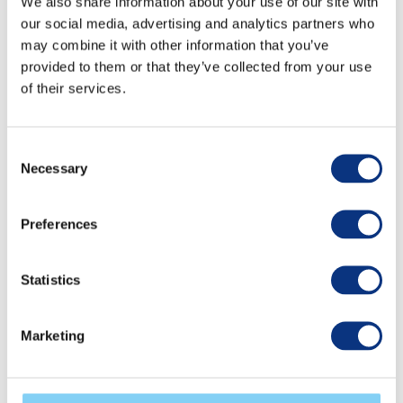
We also share information about your use of our site with
our social media, advertising and analytics partners who
Termin i koszt szkolenia
may combine it with other information that you’ve
provided to them or that they’ve collected from your use
Szkolenie jest realizowane online. Przed
of their services.
przystąpieniem do szkolenia konieczne jest
dokonanie opłaty certyfikacyjnej, która wynosi:
Consent
Necessary
Selection
4.500 zł + VAT / cena 1 uczestnika (kolejny
uczestnik z tej samej organizacji otrzymuje
Preferences
10% zniżki od ceny podstawowej);
1.800 zł + VAT / jednorazowa opłata roczna
Statistics
za utrzymanie danych osobowych na
serwerach Ostendi (niezależnie od ilości osób
Marketing
uczestniczących w szkoleniu).