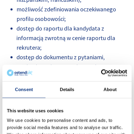
możliwość zdefiniowania oczekiwanego
profilu osobowości;
dostęp do raportu dla kandydata z
informacją zwrotną w cenie raportu dla
rekrutera;
dostęp do dokumentu z pytaniami,
wspierającymi proces rekrutacyjny wraz ze
wskazówkami diagnostycznymi;
otrzymanie możliwości wygenerowania 2
Consent
Details
About
kwestionariuszy osobowości z platformy
Ostendi;
This website uses cookies
2 godziny bezpłatnych konsultacji, z których
We use cookies to personalise content and ads, to
można skorzystać do 12 miesięcy od
provide social media features and to analyse our traffic.
zakończenia szkolenia certyfikacyjnego.