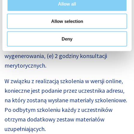
Cena całkowita za szkolenie certyfikacyjne:
Allow all
6.300 zł + VAT
Allow selection
Cena zawiera:
(a) uczestnictwo w szkoleniu, (b)
cenę materiałów szkoleniowych, (c) dostęp do
Deny
platformy Ostendi, (d) 2 raporty do
wygenerowania, (e) 2 godziny konsultacji
merytorycznych.
W związku z realizacją szkolenia w wersji online,
konieczne jest podanie przez uczestnika adresu,
na który zostaną wysłane materiały szkoleniowe.
Po odbytym szkoleniu każdy z uczestników
otrzyma dodatkowy zestaw materiałów
uzupełniających.